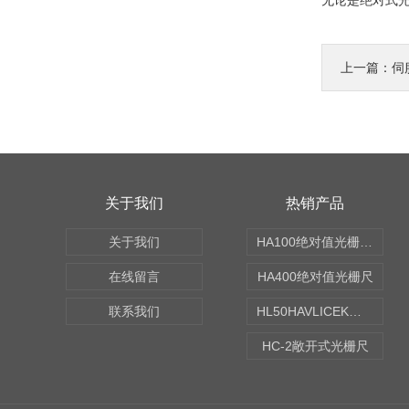
无论是绝对式
上一篇：
伺
关于我们
热销产品
关于我们
HA100绝对值光栅尺|北京航天九斗出品
在线留言
HA400绝对值光栅尺
联系我们
HL50HAVLICEK距离码光栅尺（哈维）|北京航天九斗科技出品
HC-2敞开式光栅尺