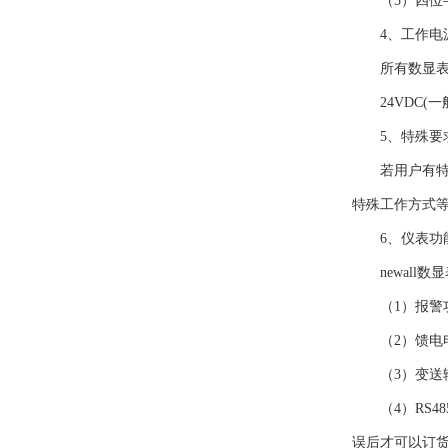
（5）四位半(
4、工作电
所有数显表都需要
24VDC(一
5、特殊要
若用户有特殊
特殊工作方式
6、仪表功
newall数
（1）报警功
（2）馈电电
（3）变送输出及
（4）RS48
误后才可以订