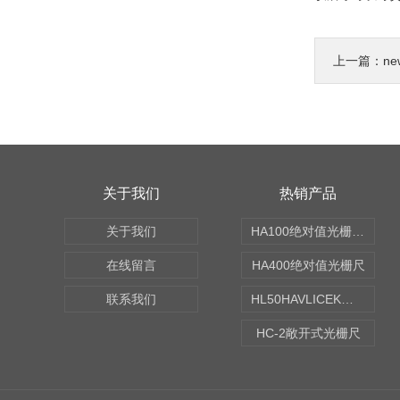
上一篇：
n
关于我们
热销产品
关于我们
HA100绝对值光栅尺|北京航天九斗出品
在线留言
HA400绝对值光栅尺
联系我们
HL50HAVLICEK距离码光栅尺（哈维）|北京航天九斗科技出品
HC-2敞开式光栅尺