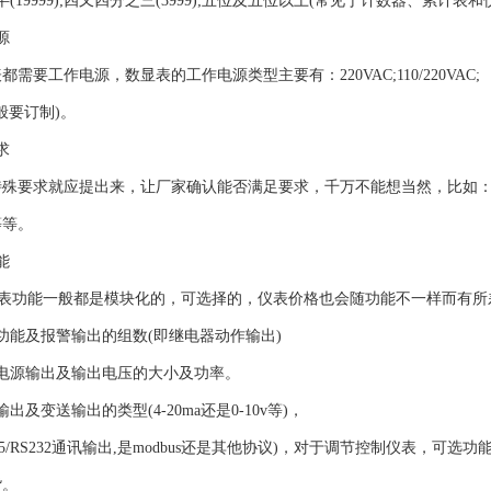
19999);四又四分之三(3999);五位及五位以上(常见于计数器、累
源
工作电源，数显表的工作电源类型主要有：220VAC;110/220VAC;
般要订制)。
求
要求就应提出来，让厂家确认能否满足要求，千万不能想当然，比如：I
等等。
能
显表功能一般都是模块化的，可选择的，仪表价格也会随功能不一样而有
能及报警输出的组数(即继电器动作输出)
源输出及输出电压的大小及功率。
变送输出的类型(4-20ma还是0-10v等)，
5/RS232通讯输出,是modbus还是其他协议)，对于调节控制仪表，
货。