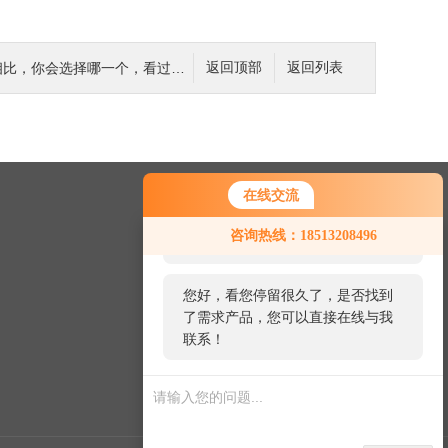
比，你会选择哪一个，看过来！
返回顶部
返回列表
在线交流
您好！欢迎前来咨询，很高兴为您
联系我们
咨询热线：18513208496
服务，请问您要咨询什么问题呢？
24小时热线：
您好，看您停留很久了，是否找到
010-60356270
了需求产品，您可以直接在线与我
联系！