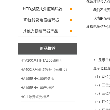
化后才能接入
HTD感应式角度编码器
我们不光要弄
仪表的名称与输
JD旋转及角度编码器
取得电压信号)
其他光栅编码器产品
新品推荐
3、显示位
HTA200系列HTA200磁栅尺
显示位数直接
HA400绝对值读数头（光栅尺）
（1）两位(9
HA195BHA100读数头
（2）三位(99
HA195BHA100光栅尺
（3）三位半(
HC-1敞开式光栅尺
（4）四位(9