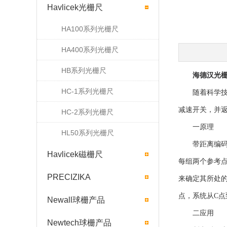
Havlicek光栅尺
HA100系列光栅尺
HA400系列光栅尺
HB系列光栅尺
海德汉光
HC-1系列光栅尺
随着科学技术
减速开关，并
HC-2系列光栅尺
一原理
HL50系列光栅尺
带距离编码参
Havlicek磁栅尺
每组两个参考
PRECIZIKA
来确定其所处的
点，系统从C点
Newall球栅产品
二应用
Newtech球栅产品