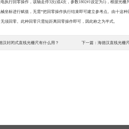
行回零操作，该轴走停3次(或4次，参数1802#1设定为1)，根据光
机械坐标进行赋值，无需*把回零操作执行结束即可建立参考点。由十这种
，无须回零。此种回零只需短距离回零操作即可，因此称之为半式。
德汉封闭式直线光栅尺有什么用？
下一篇：
海德汉直线光栅