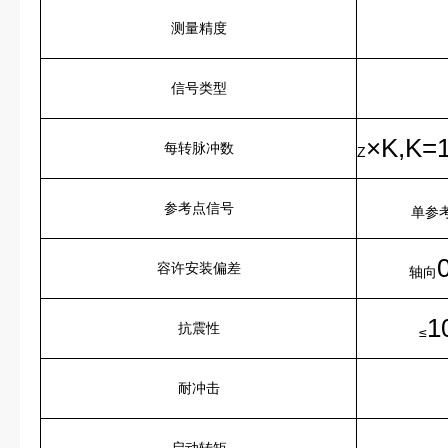
测量精度
信号类型
×
K,K=1
每转脉冲数
Z
参考点信号
单参
容许安装偏差
轴向
1
抗震性
≤
耐冲击